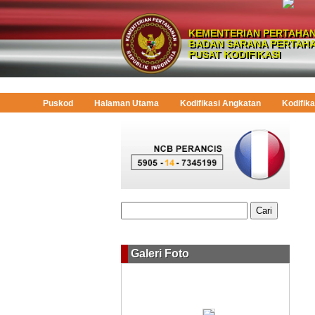
KEMENTERIAN PERTAHAN
BADAN SARANA PERTAH
PUSAT KODIFIKASI
Puskod
Halaman Utama
Kodifikasi Angkatan
Kodifika
Galeri Foto