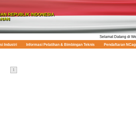
AN REPUBLIK INDONESIA
ANAN
Selamat Datang di Websit
si Industri
Informasi Pelatihan & Bimbingan Teknis
Pendaftaran NCag
1